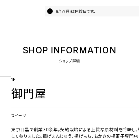
8/17(月)は休館日です。
SHOP INFORMATION
ショップ詳細
1F
御門屋
スイーツ
東京目黒で創業70余年。契約栽培による上質な原材料を吟味し
して参りました。揚げまんじゅう、揚げもち、おかきの揚菓子専門店