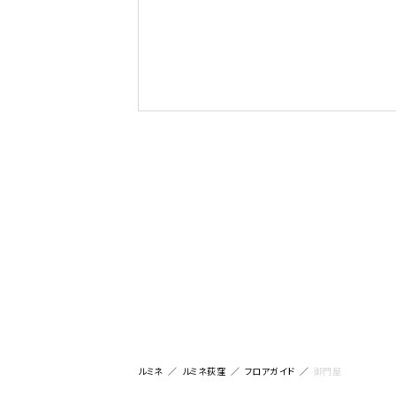
ルミネ
ルミネ荻窪
フロアガイド
御門屋