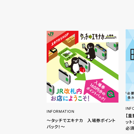
INF
INFORMATION
【重
～タッチでエキナカ 入場券ポイント
ット
バック！～
必