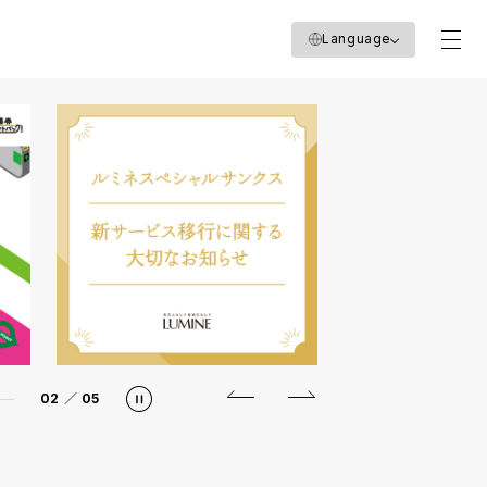
Language
02
／
05