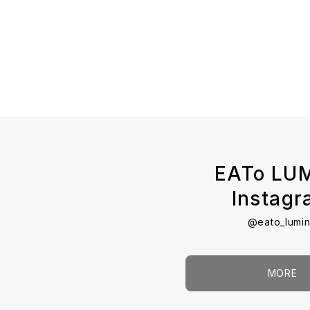
EATo LU
Instag
@eato_lumi
MORE