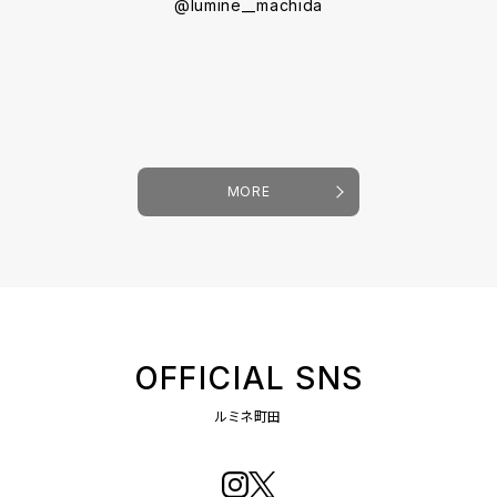
@lumine__machida
MORE
OFFICIAL SNS
ルミネ町田