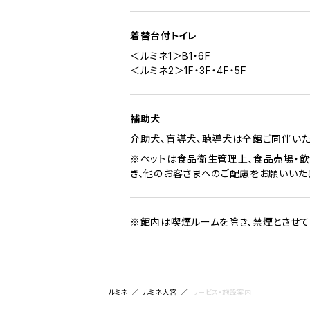
着替台付トイレ
＜ルミネ1＞B1・6F
＜ルミネ2＞1F・3F・4F・5F
補助犬
介助犬、盲導犬、聴導犬は全館ご同伴いた
※ペットは食品衛生管理上、食品売場・飲
き、他のお客さまへのご配慮をお願いいた
※館内は喫煙ルームを除き、禁煙とさせて
ルミネ
ルミネ大宮
サービス・施設案内